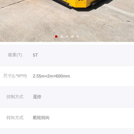
载重(T)
5T
尺寸(L*W*H)
2.55m×2m×600mm
控制方式
遥控
转向方式
舵轮转向