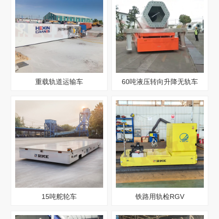
重载轨道运输车
60吨液压转向升降无轨车
15吨舵轮车
铁路用轨检RGV