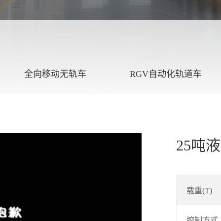
全向移动无轨车
RGV自动化轨道车
25吨
载重(T)
控制方式