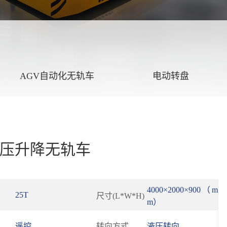
AGV自动化无轨车
电动转盘
液压升降无轨车
4000×2000×900（m
25T
尺寸(L*W*H)
m）
遥控
转向方式
液压转向